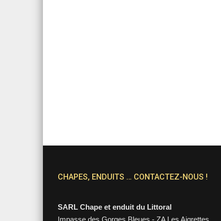
CHAPES, ENDUITS … CONTACTEZ-NOUS !
SARL Chape et enduit du Littoral
Impasse des Gorges Bleues - ZA Les Aigrettes