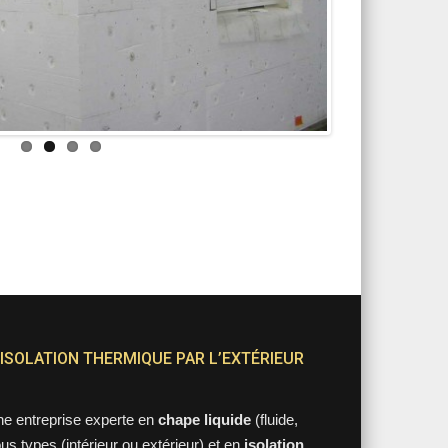
 ISOLATION THERMIQUE PAR L’EXTÉRIEUR
une entreprise experte en
chape liquide
(fluide,
ous types (intérieur ou extérieur) et en
isolation